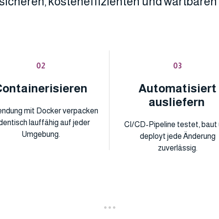
 sicheren, kosteneffizienten und wartbaren 
02
03
Containerisieren
Automatisiert
ausliefern
ndung mit Docker verpacken
identisch lauffähig auf jeder
CI/CD-Pipeline testet, baut
Umgebung.
deployt jede Änderung
zuverlässig.
•••