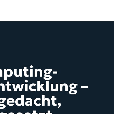
puting-
ntwicklung –
 gedacht,